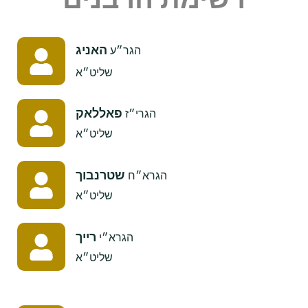
האניג
​
הגר״ע
שליט״א
פאללאק
הגרי״ז
​שליט״א
שטרנבוך
הגרא״ח
​שליט״א
רייך
הגרא״י
שליט״א