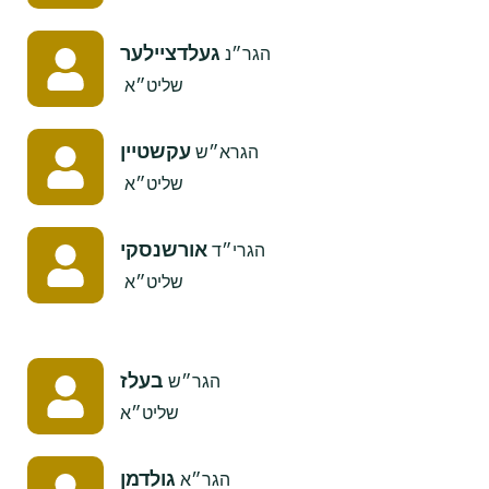
געלדציילער
הגר״נ
שליט״א
עקשטיין
הגרא״ש
שליט״א
אורשנסקי
הגרי״ד
שליט״א
בעלז
הגר״ש
שליט״א
גולדמן
הגר״א