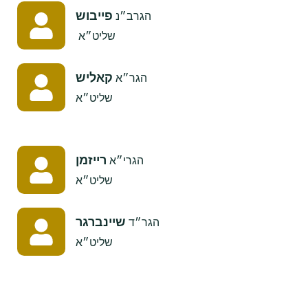
פייבוש
הגרב״נ
שליט״א
קאליש
הגר״א
​שליט״א
רייזמן
הגרי״א
​שליט״א
שיינברגר
הגר״ד
​שליט״א