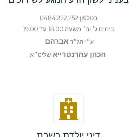
בטלפון 0484.222.252
בימים ג׳ וה׳ משעה 18.00 עד 19.00
אברהם
ע״י הג״ר
הכהן
עהרנטרייא
שליט״א
דיני יולדת בשבת