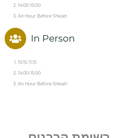
רופא בלשכה לעמוד לימין הדיין במענה על שאלות בעניני הצום, והן
14:00-15:00
לפני חג הסוכות אשר הגרש"א גרינפעלד שליט"א רב דביהמ"ד "קהל
An Hour Before Shkiah
חסידים", אשר נודע במומחיותו להלכה ולמעשה בשאלות על ארבע
מינים, עונה את דבר ה' זו הלכה לכל דורש
In Person
גם יש לציין את השירות בעניני כשרות, המו"ץ דקהילתנו הגרא"ח
שטערנבוך שליט"א עונה בכל יום בין השעות 10.30-12.00 על
שאלות בענינים הנ"ל. הגר"א הכהן עהרנטרייא שליט"א רב דביהמ"ד
10:15-11:15
"זכרון בנימין", עונה פעמיים בשבוע על שאלות בעניני לשון הרע
14:00-15:00
הנוגע לשידוכים.
!"וכה איתא בגמרא (ברכות ח,א): "אמר רבי חייא בר אמי משמיה
An Hour Before Shkiah
דעולא, מיום שחרב בית המקדש אין לו להקב"ה בעולמו אלא ארבע
אמות של הלכה בלבד
רשימת הרבנים