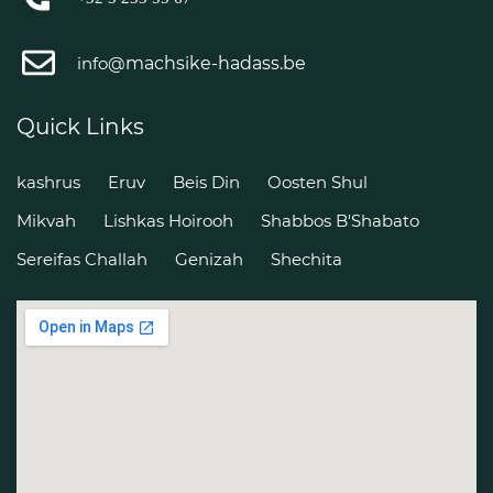
machsike-hadass.be
info@
Quick Links
kashrus
Eruv
Beis Din
Oosten Shul
Mikvah
Lishkas Hoirooh
Shabbos B'Shabato
Sereifas Challah
Genizah
Shechita