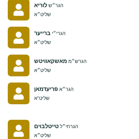
לוריא
הגר״ש
שליט״א
ברייער
הגרי״י
שליט״א
מאשקאוויטש
הגרש״מ
שליט״א
פריעדמאן
הגר״א
שליט"א
טייטלבוים
הגרחי״ל
שליט״א