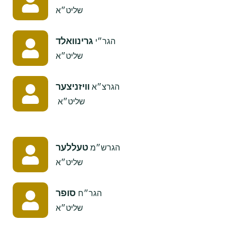
​שליט״א
גרינוואלד
הגר״י
שליט״א
וויזניצער
הגרצ״א
שליט״א
טעללער
הגרש״מ
​שליט״א
סופר
הגר״ח
​שליט״א