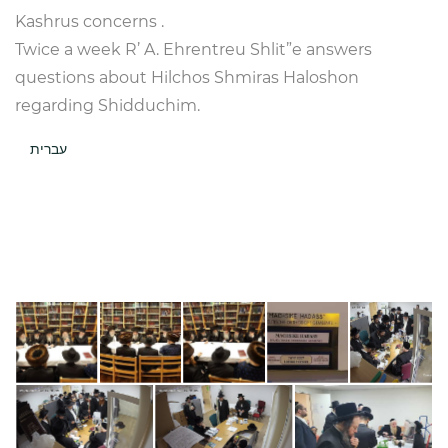
Kashrus concerns .
Twice a week R’ A. Ehrentreu Shlit”e answers
questions about Hilchos Shmiras Haloshon
regarding Shidduchim.
עברית
לשכת הוראה
"לשכת הוראה" שע"י בד"ץ דקהילתנו המתנוסס לתפארה בעירנו,
בשנה האחרונה התרחבה מאד פעילותה לשם ולתהלה, כשלמעלה
מעשרים רבנים מורי הוראה יושבים לסירוגין במקום במשך כמה
שעות ביום, בבוקר בצהריים ובערב, ועונים דבר ה' זו הלכה לכל
דורש, בארבעה חלקי שולחן ערוך, להלכה ולמעשה, לדעת את הדרך
ילכו בה ואת המעשה אשר יעשון
בנוסף ללשכה עצמה, הותקן קו טלפון, שמספרה 03.208.4115