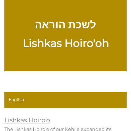
לשכת הוראה
Lishkas Hoiro'oh
English
Lishkas Hoiro’o
The Lishkas Hoiro’o of our Kehile expanded its